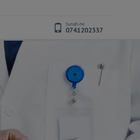
Sunati-ne
t
0741202337