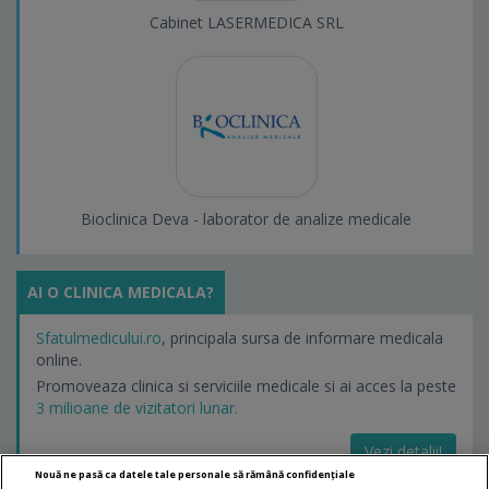
Cabinet LASERMEDICA SRL
Bioclinica Deva - laborator de analize medicale
AI O CLINICA MEDICALA?
Sfatulmedicului.ro
, principala sursa de informare medicala
online.
Promoveaza clinica si serviciile medicale si ai acces la peste
3 milioane de vizitatori lunar.
Vezi detalii!
Nouă ne pasă ca datele tale personale să rămână confidențiale