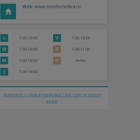
Web:
www.mondomedica.ro
L
V
7:00-19:00
7:00-19:00
M
S
7:00-19:00
7:00-11:00
M
D
7:00-19:00
Inchis
J
7:00-19:00
Reprezinti o clinica medicala? Uite cum te putem
ajuta!