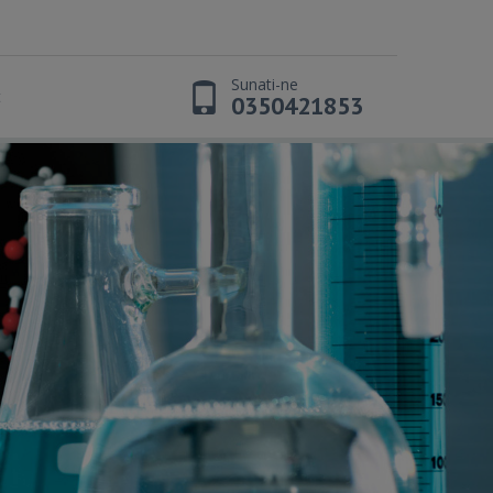
Sunati-ne
t
0350421853