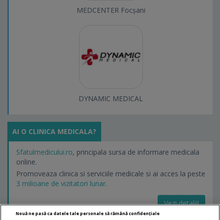
MEDCENTER Focșani
DYNAMIC MEDICAL
AI O CLINICA MEDICALA?
Sfatulmedicului.ro
, principala sursa de informare medicala
online.
Promoveaza clinica si serviciile medicale si ai acces la peste
3 milioane de vizitatori lunar.
Vezi detalii!
Nouă ne pasă ca datele tale personale să rămână confidențiale