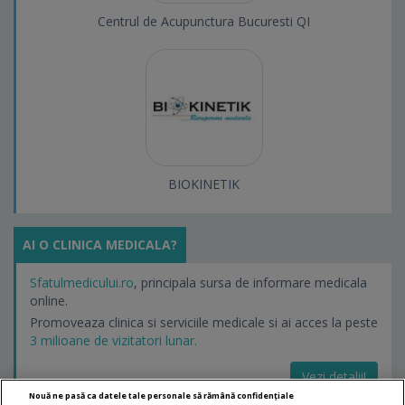
Centrul de Acupunctura Bucuresti QI
BIOKINETIK
AI O CLINICA MEDICALA?
Sfatulmedicului.ro
, principala sursa de informare medicala
online.
Promoveaza clinica si serviciile medicale si ai acces la peste
3 milioane de vizitatori lunar.
Vezi detalii!
Nouă ne pasă ca datele tale personale să rămână confidențiale