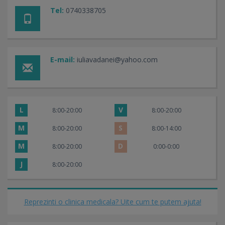
Tel:
0740338705
E-mail:
iuliavadanei@yahoo.com
L
V
8:00-20:00
8:00-20:00
M
S
8:00-20:00
8:00-14:00
M
D
8:00-20:00
0:00-0:00
J
8:00-20:00
Reprezinti o clinica medicala? Uite cum te putem ajuta!