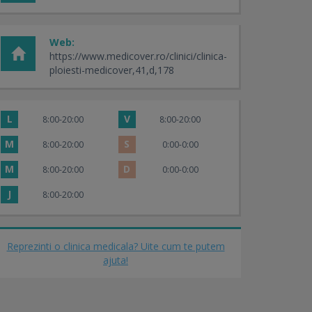
Web:
https://www.medicover.ro/clinici/clinica-
ploiesti-medicover,41,d,178
L
V
8:00-20:00
8:00-20:00
M
S
8:00-20:00
0:00-0:00
M
D
8:00-20:00
0:00-0:00
J
8:00-20:00
Reprezinti o clinica medicala? Uite cum te putem
ajuta!