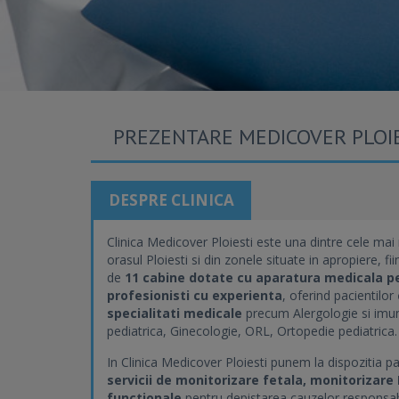
PREZENTARE MEDICOVER PLOI
DESPRE CLINICA
Clinica Medicover Ploiesti este una dintre cele mai m
orasul Ploiesti si din zonele situate in apropiere, f
de
11 cabine dotate cu
aparatura medicala pe
profesionisti cu experienta
, oferind pacientilor
specialitati medicale
precum Alergologie si imuno
pediatrica, Ginecologie, ORL, Ortopedie pediatrica.
In Clinica Medicover Ploiesti punem la dispozitia p
servicii de monitorizare fetala, monitorizare 
functionale
pentru depistarea cauzelor responsabil