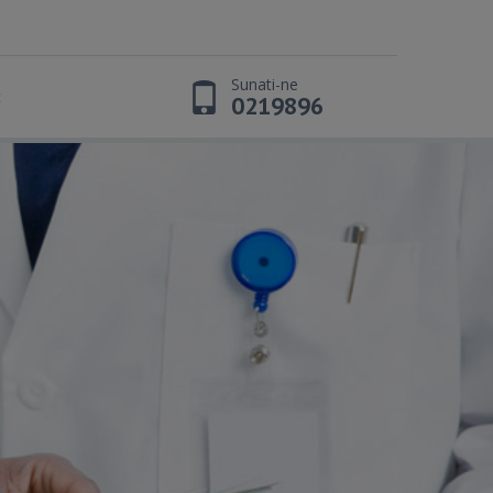
Sunati-ne
t
0219896