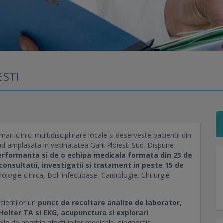
ESTI
ari clinici multidisciplinare locale si deserveste pacientii din
iind amplasata in vecinatatea Garii Ploiesti Sud. Dispune
rformanta si de o echipa medicala formata din 25 de
consultatii, investigatii si tratament in peste 15 de
logie clinica, Boli infectioase, Cardiologie, Chirurgie
acientilor un
punct de recoltare analize de laborator,
Holter TA si EKG, acupunctura si explorari
e de aparitia afectiunilor medicale, diagnostic,