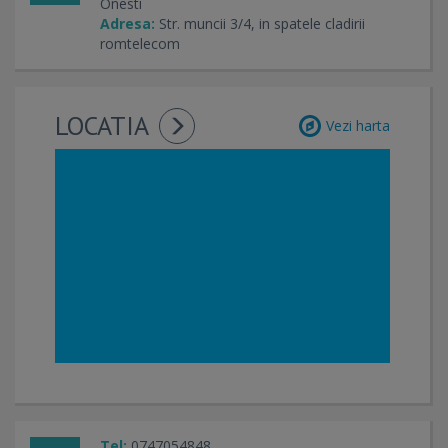
Onesti
Adresa:
Str. muncii 3/4, in spatele cladirii
romtelecom
LOCATIA
Vezi harta
Tel:
0747054848