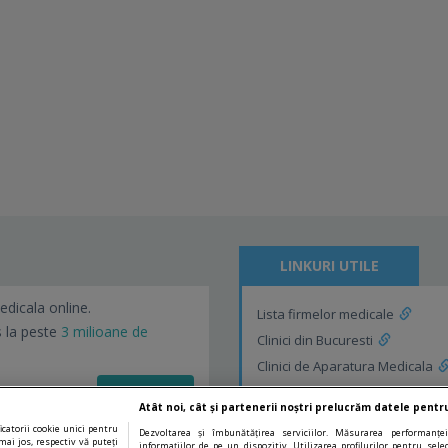
LINKURI UTILE
edicala online.
Lista firmelor medicale
s la peste
3 milioane de
Clinici din Bucuresti
Clinici de Aparatura Medicala
Vezi detalii!
Clinici de Aparatura Medicala d
Atât noi, cât și partenerii noștri prelucrăm datele pentru
catorii cookie unici pentru
Dezvoltarea și îmbunătățirea serviciilor. Măsurarea performanței
mai jos, respectiv vă puteți
informațiilor de pe un dispozitiv. Utilizarea profilurilor pentru sel