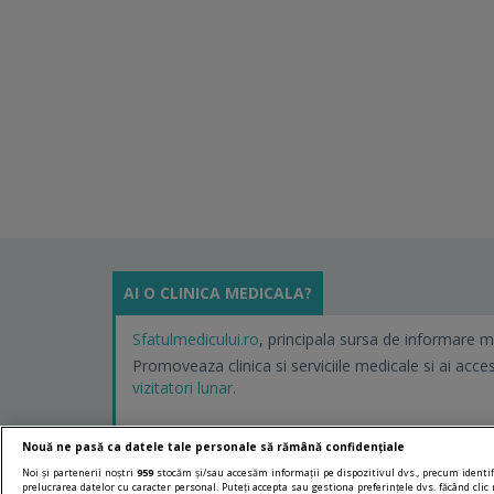
AI O CLINICA MEDICALA?
Sfatulmedicului.ro
, principala sursa de informare m
Promoveaza clinica si serviciile medicale si ai acce
vizitatori lunar.
Nouă ne pasă ca datele tale personale să rămână confidențiale
Noi și partenerii noștri
959
stocăm și/sau accesăm informații pe dispozitivul dvs., precum identifi
prelucrarea datelor cu caracter personal. Puteți accepta sau gestiona preferințele dvs. făcând clic 