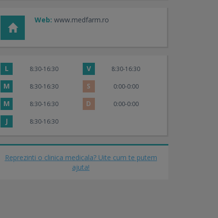
Web:
www.medfarm.ro
L
V
8:30-16:30
8:30-16:30
M
S
8:30-16:30
0:00-0:00
M
D
8:30-16:30
0:00-0:00
J
8:30-16:30
Reprezinti o clinica medicala? Uite cum te putem
ajuta!