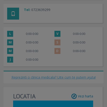
Tel:
0723639299
L
V
0:00-0:00
0:00-0:00
M
S
0:00-0:00
0:00-0:00
M
D
0:00-0:00
0:00-0:00
J
0:00-0:00
Reprezinti o clinica medicala? Uite cum te putem ajuta!
LOCATIA
Vezi harta