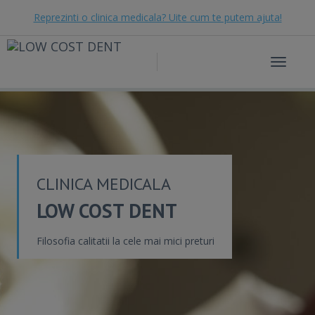
Reprezinti o clinica medicala? Uite cum te putem ajuta!
Toggle
navigat
CLINICA MEDICALA
LOW COST DENT
Filosofia calitatii la cele mai mici preturi