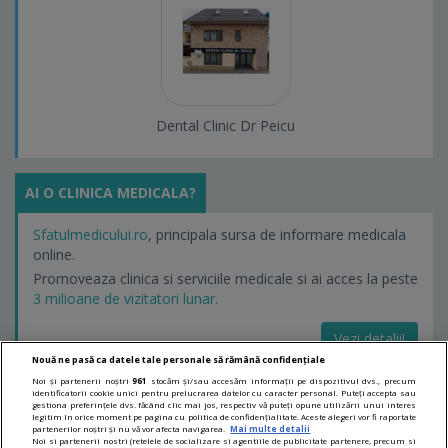
Dental Clinic Dr Peicu
AI O CLINICA MEDICALA?
Sfatulmedicului.ro
, principala sursa de informare medicala
online.
Promoveaza clinica si serviciile medicale si ai acces la peste
3 milioane de vizitatori lunar.
Vezi detalii!
Nouă ne pasă ca datele tale personale să rămână confidențiale
Noi și partenerii noștri
961
stocăm și/sau accesăm informații pe dispozitivul dvs., precum
identificatorii cookie unici pentru prelucrarea datelor cu caracter personal. Puteți accepta sau
LINKURI UTILE
gestiona preferințele dvs. făcând clic mai jos, respectiv vă puteți opune utilizării unui interes
legitim în orice moment pe pagina cu politica de confidențialitate. Aceste alegeri vor fi raportate
partenerilor noștri și nu vă vor afecta navigarea.
Mai multe detalii
Noi si partenerii nostri (retelele de socializare si agentiile de publicitate partenere, precum si