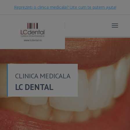
Reprezinti o clinica medicala? Uite cum te putem ajuta!
Toggle
navigat
CLINICA MEDICALA
LC DENTAL