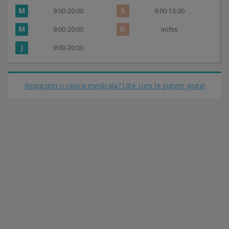
M
S
9:00-20:00
9:00-13:00
M
D
9:00-20:00
Inchis
J
9:00-20:00
Reprezinti o clinica medicala? Uite cum te putem ajuta!