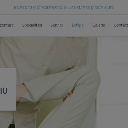
Reprezinti o clinica medicala? Uite cum te putem ajuta!
zentare
Specialitati
Servicii
Echipa
Galerie
Contac
IU