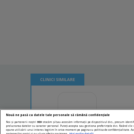
CLINICI SIMILARE
Nouă ne pasă ca datele tale personale să rămână confidențiale
Noi și partenerii noștri
959
stocăm și/sau accesăm informații pe dispozitivul dvs., precum identifi
prelucrarea datelor cu caracter personal. Puteți accepta sau gestiona preferințele dvs. făcând clic 
opune utilizării unui interes legitim în orice moment pe pagina cu politica de confidențialitate. Ace
partenerilor noștri și nu vă vor afecta navigarea.
Mai multe detalii