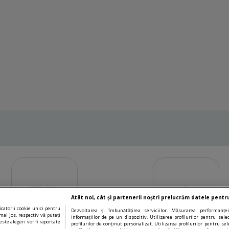
Atât noi, cât și partenerii noștri prelucrăm datele pentru
catorii cookie unici pentru
Dezvoltarea și îmbunătățirea serviciilor. Măsurarea performanței
mai jos, respectiv vă puteți
informațiilor de pe un dispozitiv. Utilizarea profilurilor pentru sel
ste alegeri vor fi raportate
profilurilor de conținut personalizat. Utilizarea profilurilor pentru sel