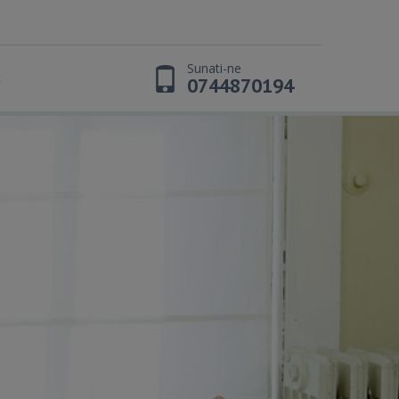
Sunati-ne
t
0744870194