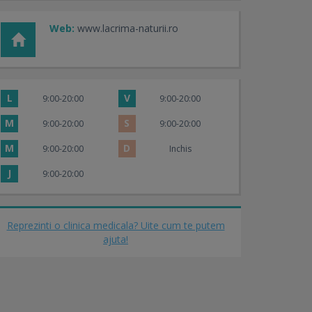
Web:
www.lacrima-naturii.ro
L
V
9:00-20:00
9:00-20:00
M
S
9:00-20:00
9:00-20:00
M
D
9:00-20:00
Inchis
J
9:00-20:00
Reprezinti o clinica medicala? Uite cum te putem
ajuta!