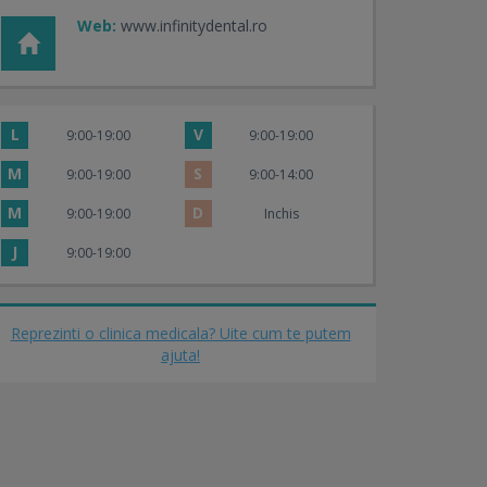
Web:
www.infinitydental.ro
L
V
9:00-19:00
9:00-19:00
M
S
9:00-19:00
9:00-14:00
M
D
9:00-19:00
Inchis
J
9:00-19:00
Reprezinti o clinica medicala? Uite cum te putem
ajuta!