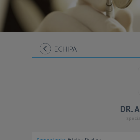
ECHIPA
DR. 
Specia
Competente:
Estetica Dentara