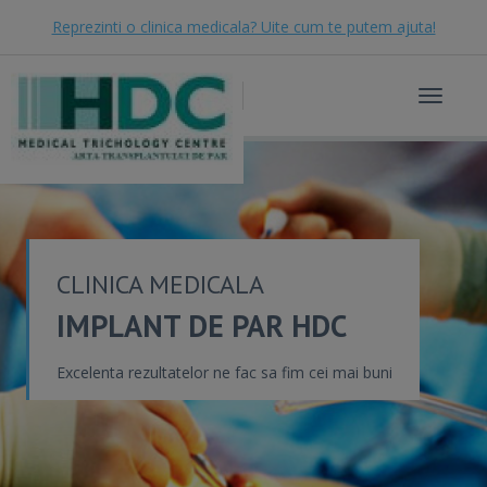
Reprezinti o clinica medicala? Uite cum te putem ajuta!
Toggle
navigat
CLINICA MEDICALA
IMPLANT DE PAR HDC
Excelenta rezultatelor ne fac sa fim cei mai buni