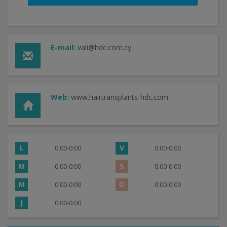
atractiv pentru a combina un implant de par cu un
concediu.
E-mail:
vali@hdc.com.cy
Web:
www.hairtransplants-hdc.com
L
V
0:00-0:00
0:00-0:00
M
S
0:00-0:00
0:00-0:00
M
D
0:00-0:00
0:00-0:00
J
0:00-0:00