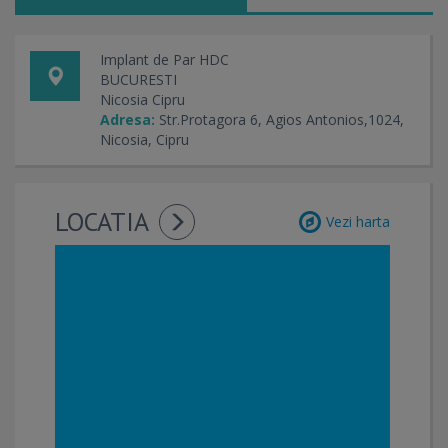
profesionale și personale ale chirurgiei de implant de par si
nevoile pacientului.
- Preturile noastre sunt transparente si competitive. Fara
Implant de Par HDC
preturi ascunse. Ceea ce vedeti este ceea ce primiti.
BUCURESTI
- Echipa medicala participa la majoritatea reuniunilor
Nicosia Cipru
medicale internationale despre implantul de par, cum ar fi
Adresa:
Str.Protagora 6, Agios Antonios,1024,
International Society of Hair Restoration Surgery (ISHRS) si
Nicosia, Cipru
European Society of Hair Restoration Surgery (ESHRS).
Rezultatele noastre de implant de par
, sunt
prezentate ca studii de caz in multe forum-uri
LOCATIA
internationale independente, cum ar fi: HairSite, HairLoss,
Vezi harta
HairLossExperience si multe altele.
-
Clinica de Transplant de Par - HDC
este o clinica
speciala de transplantul de par, echipata cu instrumente de
ultima tehnologie şi conceputa in asa fel pentru a oferi
confort si siguranta.
- Fiind situati in Uniunuea Europeana suntem guvernati de
legea Europeana si urmam toate regulile si regulamentele
europene.
- Ne-am angajat pentru a trata fiecare pacient în parte,
luând în considerare necesităţile şi aspiraţiile lor.
- Cipru este o locatie turistica excelenta, ceea ce îl face