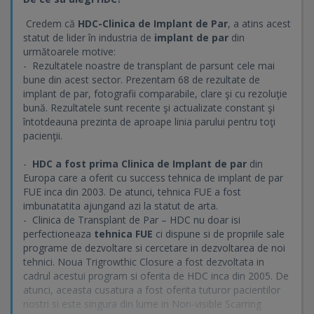
Credem că
HDC-Clinica de Implant de Par
, a atins acest
statut de lider în industria de
implant de par
din
următoarele motive:
- Rezultatele noastre de transplant de parsunt cele mai
bune din acest sector. Prezentam 68 de rezultate de
implant de par, fotografii comparabile, clare şi cu rezoluţie
bună. Rezultatele sunt recente şi actualizate constant şi
întotdeauna prezinta de aproape linia parului pentru toţi
pacienţii.
-
HDC a fost prima Clinica de Implant de par
din
Europa care a oferit cu success tehnica de implant de par
FUE inca din 2003. De atunci, tehnica FUE a fost
imbunatatita ajungand azi la statut de arta.
- Clinica de Transplant de Par – HDC nu doar isi
perfectioneaza
tehnica FUE
ci dispune si de propriile sale
programe de dezvoltare si cercetare in dezvoltarea de noi
tehnici. Noua Trigrowthic Closure a fost dezvoltata in
cadrul acestui program si oferita de HDC inca din 2005. De
atunci, aceasta cusatura a fost oferita tuturor pacientilor
nostri si este singura din lume in Non-visible Scarring