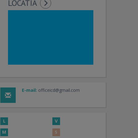
LOCATIA
E-mail:
officeicd@gmail.com
L
V
M
S