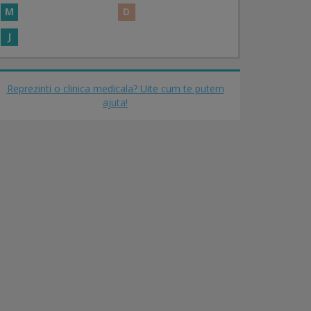
M
D
J
Reprezinti o clinica medicala? Uite cum te putem
ajuta!