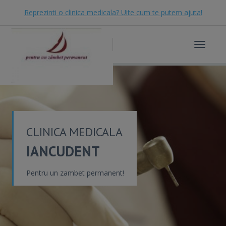
Reprezinti o clinica medicala? Uite cum te putem ajuta!
Toggle
navigat
CLINICA MEDICALA
IANCUDENT
Pentru un zambet permanent!