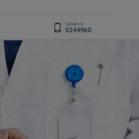
Sunati-ne
t
0244960