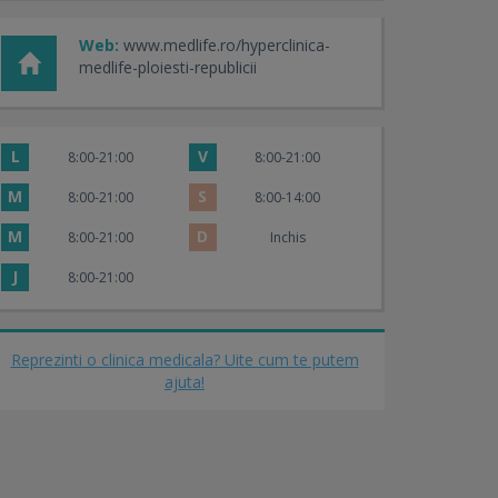
Web:
www.medlife.ro/hyperclinica-
medlife-ploiesti-republicii
L
V
8:00-21:00
8:00-21:00
M
S
8:00-21:00
8:00-14:00
M
D
8:00-21:00
Inchis
J
8:00-21:00
Reprezinti o clinica medicala? Uite cum te putem
ajuta!