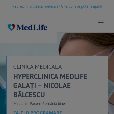
Reprezinti o clinica medicala? Uite cum te putem ajuta!
Toggle
navigat
CLINICA MEDICALA
HYPERCLINICA MEDLIFE
GALAȚI – NICOLAE
BĂLCESCU
MedLife - Facem România bine!
FA-TI O PROGRAMARE