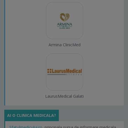
Armina ClinicMed
LaurusMedical Galati
AI O CLINICA MEDICALA?
Sfatulmedicului.ro
, principala sursa de informare medicala