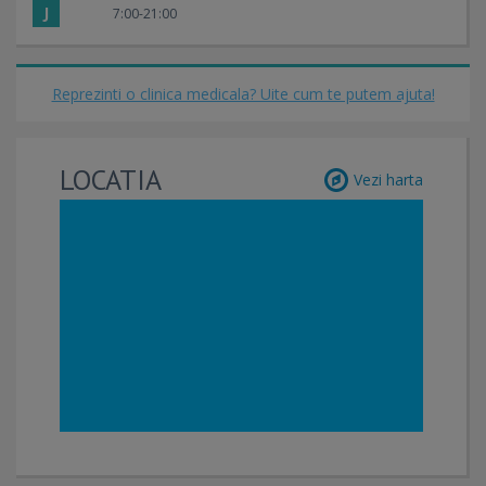
J
7:00-21:00
Reprezinti o clinica medicala? Uite cum te putem ajuta!
LOCATIA
Vezi harta