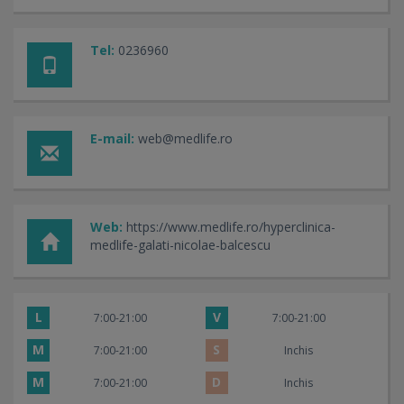
Tel:
0236960
E-mail:
web@medlife.ro
Web:
https://www.medlife.ro/hyperclinica-
medlife-galati-nicolae-balcescu
L
V
7:00-21:00
7:00-21:00
M
S
7:00-21:00
Inchis
M
D
7:00-21:00
Inchis