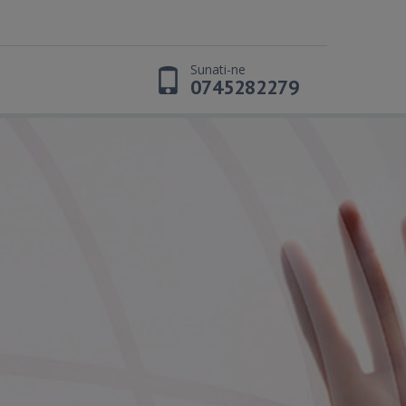
Sunati-ne
t
0745282279