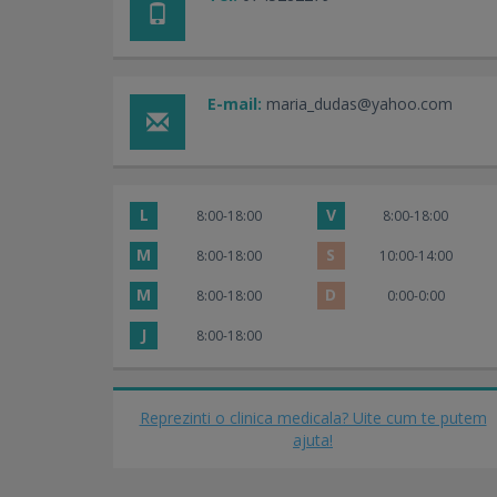
E-mail:
maria_dudas@yahoo.com
L
V
8:00-18:00
8:00-18:00
M
S
8:00-18:00
10:00-14:00
M
D
8:00-18:00
0:00-0:00
J
8:00-18:00
Reprezinti o clinica medicala? Uite cum te putem
ajuta!