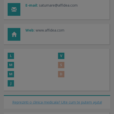
E-mail:
satumare@affidea.com
Web:
www.affidea.com
L
V
M
S
M
D
J
Reprezinti o clinica medicala? Uite cum te putem ajuta!