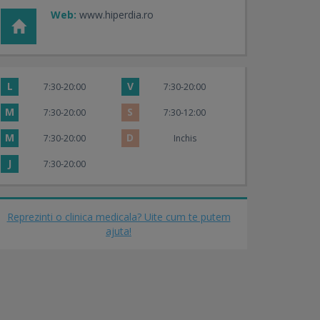
Web:
www.hiperdia.ro
L
V
7:30-20:00
7:30-20:00
M
S
7:30-20:00
7:30-12:00
M
D
7:30-20:00
Inchis
J
7:30-20:00
Reprezinti o clinica medicala? Uite cum te putem
ajuta!