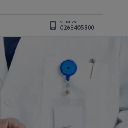
Sunati-ne
t
0268405300