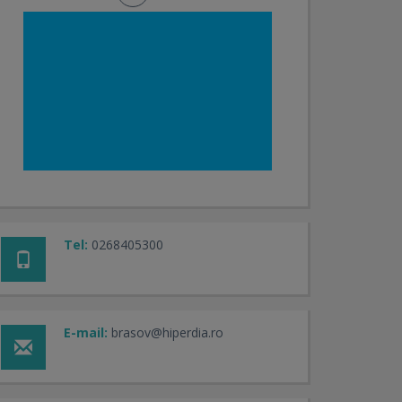
Tel:
0268405300
E-mail:
brasov@hiperdia.ro