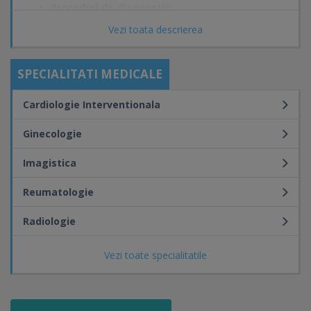
Proceduri de diagnostic:
Arteriografie periferica
Vezi toata descrierea
Arteriografie cerebrala
Arteriografie carotidiana
Arteriografie renala
SPECIALITATI MEDICALE
Arteriografie uterina
Arteriografie mezenterica
Cardiologie Interventionala
Arteriografie hepatica
Proceduri terapeutice:
Angioplastie periferica cu/fara stent
Ginecologie
Angioplastie carotidiana
Angioplastie renala
Imagistica
Angioplastie mezenterica
Embolizari uterine
Reumatologie
Chemoembolizari hepatice
Chemoinfuzii intra-arteriale
Radiologie
Embolizari digestive supraselective
Vertebroplastie
Vezi toate specialitatile
Nucleoplastie
Punctie ghidata radiologic
Cardiologie interventionala
Radiologie interventionala vasculara