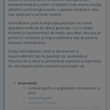
domeniul medical şi dorim să utilizăm toate aceste noutăţi
ştiinţifice şi tehnologice pentru a garanta sănătatea celor
care apelează la serviciile noastre.
Hemodinamic pune la dispoziţia pacienţilor nu numai
aparatură medicală de ultimă generaţie, ci şi o echipă
eficientă şi experimentată de medici specialişti care pun pe
primul loc sănătatea şi responsabilitatea faţă de pacienţi.
Misiunea Hemodinamic
Echipa Hemodinamic crede in devotament şi
responsabilitate faţă de pacienţii săi, asumandu-şi
misiunea de a utiliza in permanenţă expertiza şi experienţa
de care dispune pentru sănătatea pacienţilor săi.
Interventii
Coronarografie si angioplastie coronariana cu
stent
Ventriculografie
Cateterism cardiac
Implantare de stimulator si defibrilator cardiac