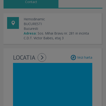
Radiologie interventionala non-vasculara
Contact
Cardiologie Interventionala
Radiologie interventionala vasculara de
diagnostic
Hemodinamic
Radiologie interventionala vasculara de
BUCURESTI
terapie
Bucuresti
Implantare rezervor SC PT chemoinfuzie intra-
Adresa:
Sos. Mihai Bravu nr. 281 in incinta
arteriala
C.D.T. Victor Babes, etaj 3
Radiologie interventionala non-vasculara
Neuro-interventionala
Neurochirurgie
LOCATIA
Vezi harta