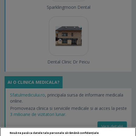
Sparklingmoon Dental
Dental Clinic Dr Peicu
AI O CLINICA MEDICALA?
Sfatulmedicului.ro
, principala sursa de informare medicala
online.
Promoveaza clinica si serviciile medicale si ai acces la peste
3 milioane de vizitatori lunar.
Vezi detalii!
Nouă ne pasă ca datele tale personale să rămână confidențiale