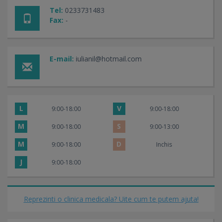
Tel:
0233731483
Fax:
-
E-mail:
iulianil@hotmail.com
L
V
9:00-18:00
9:00-18:00
M
S
9:00-18:00
9:00-13:00
M
D
9:00-18:00
Inchis
J
9:00-18:00
Reprezinti o clinica medicala? Uite cum te putem ajuta!