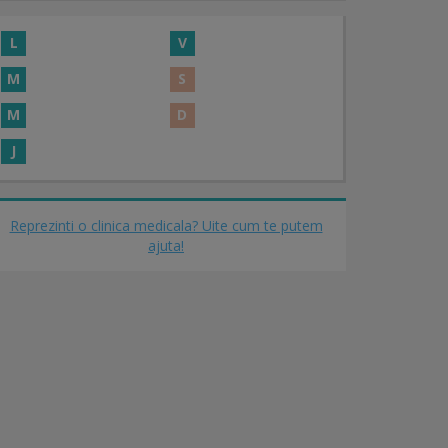
L
V
M
S
M
D
J
Reprezinti o clinica medicala? Uite cum te putem
ajuta!