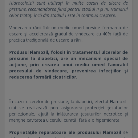
Hidrocoloizii sunt utilizaţi în multe cazuri de ulcere de
presiune, recomandarea fiind pentru stadiul II şi III. Numărul
celor trataţi încă din stadiul I este în continuă creştere.
Vindecarea rănii într-un mediu umed previne formarea de
escare şi accelerează gradul de vindecare cu 40% faţă de
practica tradiţională de uscare a rănii.
Produsul Flamozil, folosit în tratamentul ulcerelor de
presiune la diabetici, are un mecanism special de
acţiune
, prin crearea unui mediu umed favorabil
procesului de vindecare, prevenirea infecţiilor şi
reducerea formării cicatricilor.
În cazul ulcerelor de presiune, la diabetici, efectul Flamozil-
ului se realizează prin asigurarea protecţiei ţesuturilor
perilezionale, ajută la înlăturarea ţesuturilor necrotice şi
menţine cavitatea ulcerului curată, fără a o hiperhidrata.
Proprietăţile reparatoare ale produsului Flamozil
se