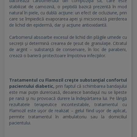
datorează carbomerului din compoziţia sa, care este
stabilizat de carnozină, o peptidă bazică prezentă în mod
natural în piele, cu dublă acţiune: un efect de ocluziune, prin
care se împiedică evaporarea apei şi micsorează pierderea
de lichid din epidermă, dar şi acţiune antioxidantă.
Carbomerul absoarbe excesul de lichid din plăgile umede cu
secreţii şi determină crearea de ţesut de granulaţie. Citratul
de argint – substanţă de conservare, în loc de parabeni,
crează o barieră protectoare împotriva infecţiilor.
T
ratamentul cu Flamozil creşte substanţial confortul
pacientului diabetic,
prin faptul că schimbarea bandajului
este mai puţin dureroasă, deoarece bandajul nu se lipeste
pe rană şi nu provoacă durere la îndepărtarea lui. Pe lângă
rezultatele terapeutice incontestabile, tratamentul cu
Flamozil este uşor de realizat – gelul fiind uşor de aplicat,
permite tratamentul în ambulatoriu sau la domiciliul
pacientului.