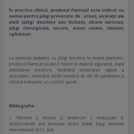
În practica clinică, produsul Flamozil este indicat nu
numai pentru plăgi provocate de : arsuri, ulceraţii ale
pielii (plăgi deschise sau închise), ulcere varicose,
plăgi chirurgicale, escare, arsuri solare, tăieturi,
zgârieturi.
La pacienţii diabetici, cu plăgi deschise la nivelul plantelor,
produsul Flamozil poate fi folosit în deplină siguranţă, după
debridarea acestora, facilitând vindecarea rapidă a
ulceraţiilor, reducând astfel numărul de zile de spitalizare şi
oferind bolnavilor un confort sporit.
Bibliografie:
1. Fletcher J, Moore Z, Anderson I, Matsuzaki K.
Hydrocolloids and pressure ulcers Made Easy. Wounds
International 2011; 2(4)