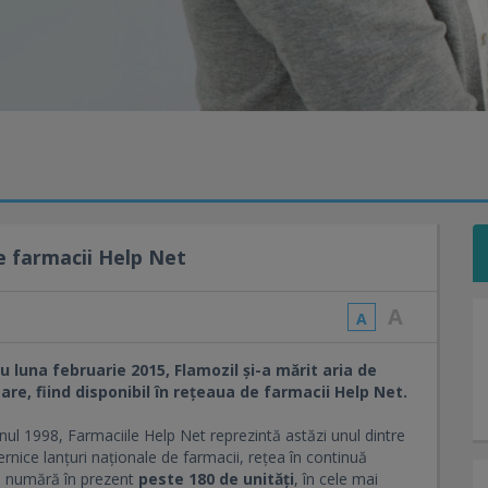
de farmacii Help Net
A
A
 luna februarie 2015, Flamozil și-a mărit aria de
are, fiind disponibil în rețeaua de farmacii Help Net.
nul 1998, Farmaciile Help Net reprezintă astăzi unul dintre
rnice lanțuri naționale de farmacii, rețea în continuă
e numără în prezent
peste 180 de unități
, în cele mai