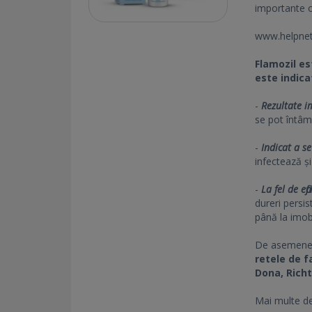
importante or
www.helpnet
Flamozil es
este indicat
-
Rezultate i
se pot întâmp
-
Indicat a se
infectează și
-
La fel de ef
dureri persist
până la imobi
De asemen
retele de f
Dona, Rich
Mai multe de