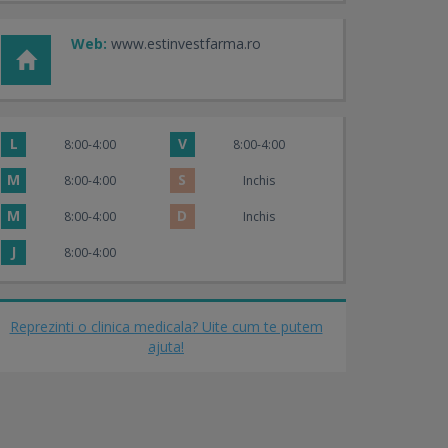
Web:
www.estinvestfarma.ro
L
V
8:00-4:00
8:00-4:00
M
S
8:00-4:00
Inchis
M
D
8:00-4:00
Inchis
J
8:00-4:00
Reprezinti o clinica medicala? Uite cum te putem
ajuta!