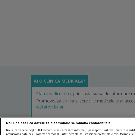
AI O CLINICA MEDICALA?
Sfatulmedicului.ro
, principala sursa de informare m
Promoveaza clinica si serviciile medicale si ai acce
vizitatori lunar.
Nouă ne pasă ca datele tale personale să rămână confidențiale
Noi și partenerii noștri
961
stocăm și/sau accesăm informații pe dispozitivul dvs., precum identifi
prelucrarea datelor cu caracter personal. Puteți accepta sau gestiona preferințele dvs. făcând clic 