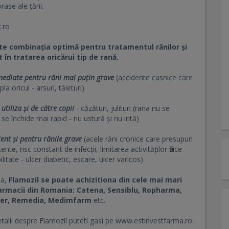
așe ale țării.
.ro
te combinația optimă pentru tratamentul rănilor și
 în tratarea oricărui tip de rană.
mediate pentru răni mai puțin grave
(accidente casnice care
la oricui - arsuri, tăieturi)
 utiliza și de către copii
- căzături, julituri (rana nu se
 se închide mai rapid - nu ustură și nu irită)
icient și pentru rănile grave
(acele răni cronice care presupun
ente, risc constant de infecții, limitarea activităților fizice
litate - ulcer diabetic, escare, ulcer varicos)
ea,
Flamozil se poate achizitiona din cele mai mari
armacii din Romania: Catena, Sensiblu, Ropharma,
ter, Remedia, Medimfarm
etc.
talii despre Flamozil puteti gasi pe www.estinvestfarma.ro.