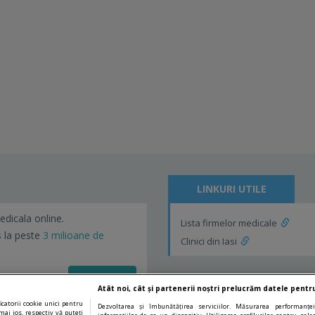
LINKURI UTILE
edicala online.
Lista firmelor medicale
s la peste
3 milioane de
Clinici din Iasi
Vezi detalii!
Atât noi, cât și partenerii noștri prelucrăm datele pentru
catorii cookie unici pentru
Dezvoltarea și îmbunătățirea serviciilor. Măsurarea performanței
mai jos, respectiv vă puteți