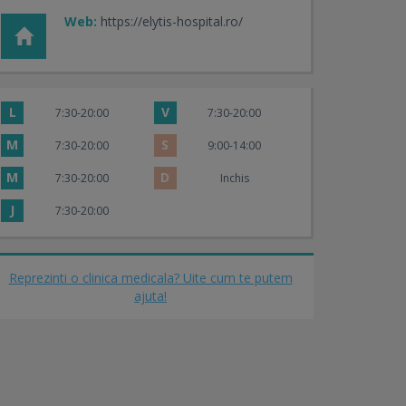
Web:
https://elytis-hospital.ro/
L
V
7:30-20:00
7:30-20:00
M
S
7:30-20:00
9:00-14:00
M
D
7:30-20:00
Inchis
J
7:30-20:00
Reprezinti o clinica medicala? Uite cum te putem
ajuta!