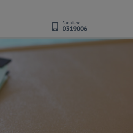
Sunati-ne
t
0319006