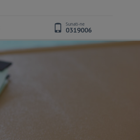
Sunati-ne
t
0319006