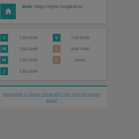
Web:
https://elytis-hospital.ro/
L
V
7:30-20:00
7:30-20:00
M
S
7:30-20:00
9:00-14:00
M
D
7:30-20:00
Inchis
J
7:30-20:00
Reprezinti o clinica medicala? Uite cum te putem
ajuta!