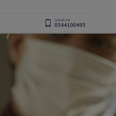
Sunati-ne
t
0344100493