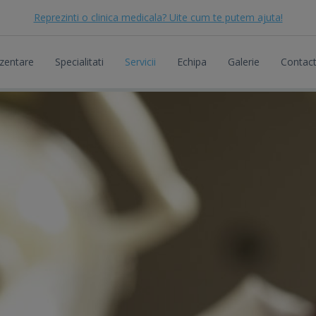
Reprezinti o clinica medicala? Uite cum te putem ajuta!
zentare
Specialitati
Servicii
Echipa
Galerie
Contac