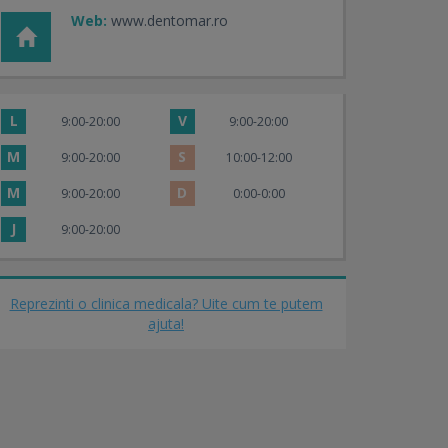
Web:
www.dentomar.ro
L
V
9:00-20:00
9:00-20:00
M
S
9:00-20:00
10:00-12:00
M
D
9:00-20:00
0:00-0:00
J
9:00-20:00
Reprezinti o clinica medicala? Uite cum te putem
ajuta!