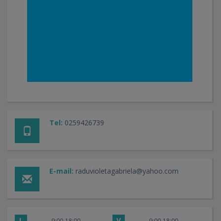
Tel:
0259426739
E-mail:
raduvioletagabriela@yahoo.com
L
V
9:00-18:00
9:00-18:00