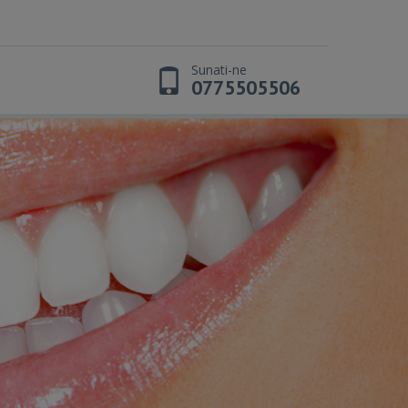
Sunati-ne
t
0775505506