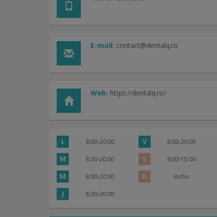
E-mail:
contact@dentalq.ro
Web:
https://dentalq.ro/
L
V
8:00-20:00
8:00-20:00
M
S
8:00-20:00
9:00-15:00
M
D
8:00-20:00
Inchis
J
8:00-20:00