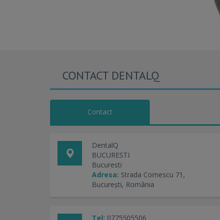
CONTACT DENTALQ
Contact
DentalQ
BUCURESTI
Bucuresti
Adresa:
Strada Cornescu 71,
București, România
Tel:
0775505506