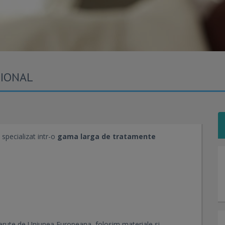
SIONAL
 specializat intr-o
gama larga de tratamente
erute de Uniunea Europeana, folosim materiale si