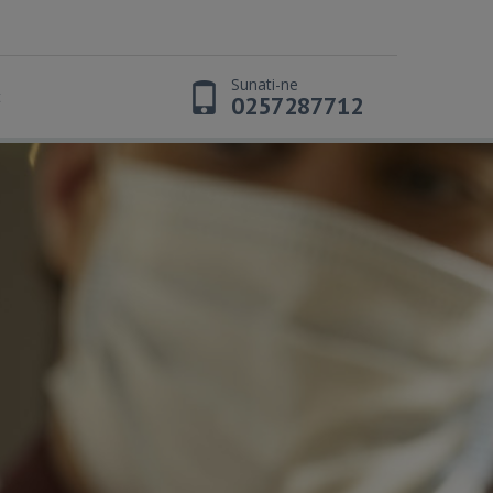
Sunati-ne
t
0257287712