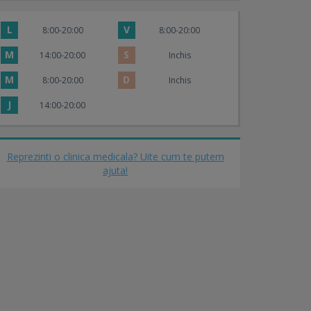
L
V
8:00-20:00
8:00-20:00
M
S
14:00-20:00
Inchis
M
D
8:00-20:00
Inchis
J
14:00-20:00
Reprezinti o clinica medicala? Uite cum te putem
ajuta!