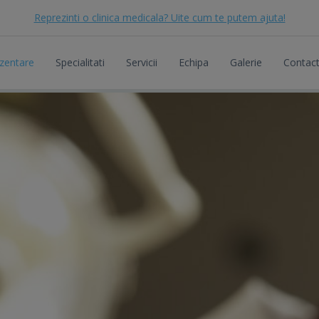
Reprezinti o clinica medicala? Uite cum te putem ajuta!
zentare
Specialitati
Servicii
Echipa
Galerie
Contac