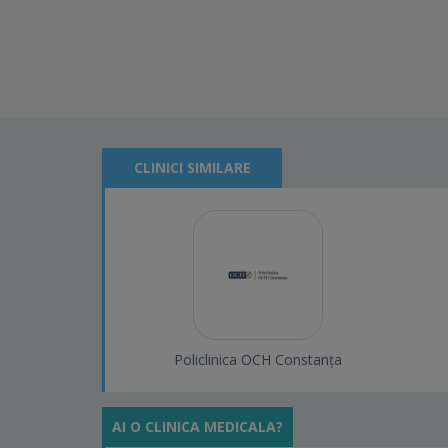
CLINICI SIMILARE
Policlinica OCH Constanța
AI O CLINICA MEDICALA?