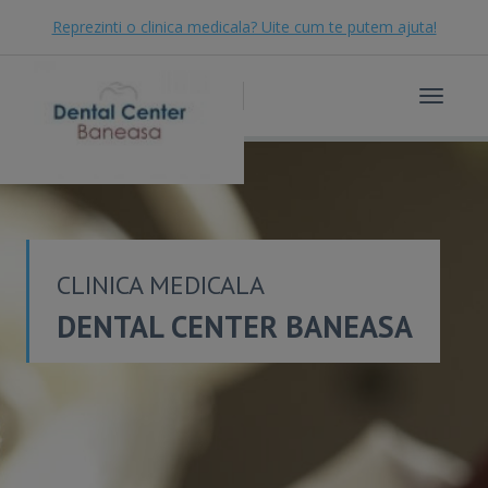
Reprezinti o clinica medicala? Uite cum te putem ajuta!
Toggle
navigat
CLINICA MEDICALA
DENTAL CENTER BANEASA