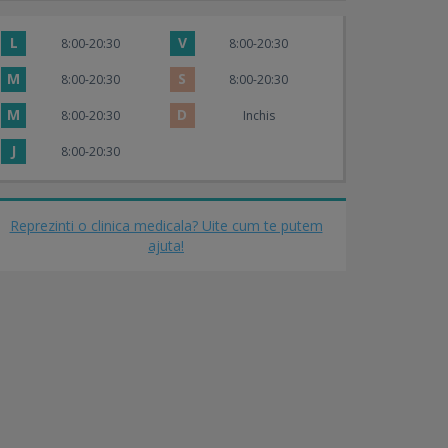
L
V
8:00-20:30
8:00-20:30
M
S
8:00-20:30
8:00-20:30
M
D
8:00-20:30
Inchis
J
8:00-20:30
Reprezinti o clinica medicala? Uite cum te putem
ajuta!