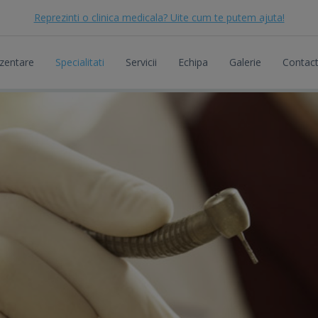
Reprezinti o clinica medicala? Uite cum te putem ajuta!
zentare
Specialitati
Servicii
Echipa
Galerie
Contac