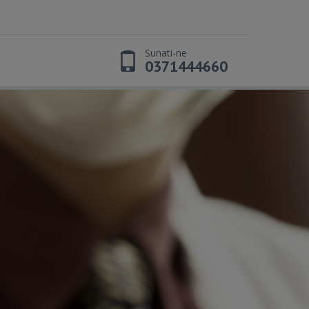
Sunati-ne
t
0371444660