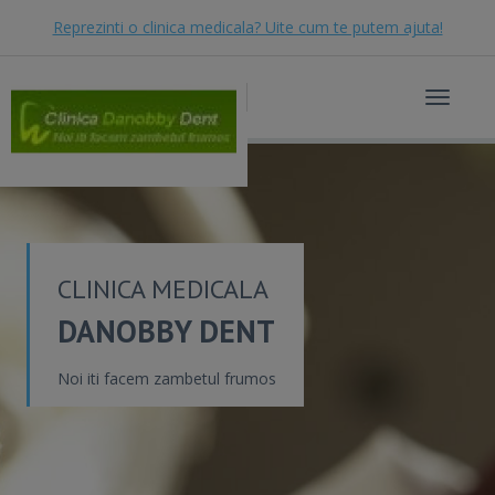
Reprezinti o clinica medicala? Uite cum te putem ajuta!
Toggle
navigat
CLINICA MEDICALA
DANOBBY DENT
Noi iti facem zambetul frumos