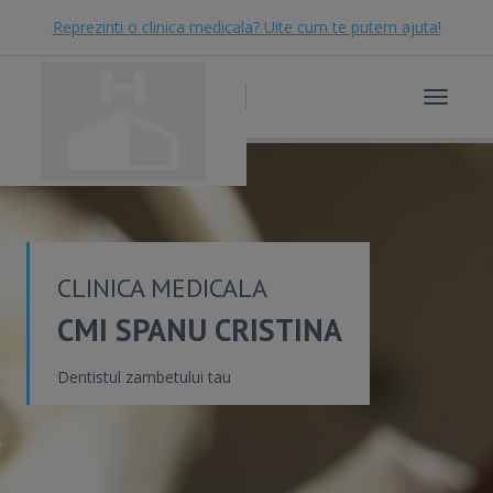
Reprezinti o clinica medicala? Uite cum te putem ajuta!
Toggle
navigat
CLINICA MEDICALA
CMI SPANU CRISTINA
Dentistul zambetului tau