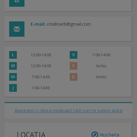
E-mail:
cmidrserb@gmail.com
L
V
12:00-19:00
7:00-14:00
M
S
12:00-19:00
Inchis
M
D
7:00-14:00
Inchis
J
7:00-14:00
Reprezinti o clinica medicala? Uite cum te putem ajuta!
LOCATIA
Vezi harta