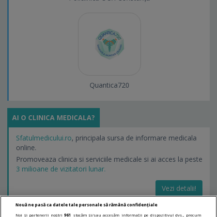
Quantica720
AI O CLINICA MEDICALA?
Sfatulmedicului.ro
, principala sursa de informare medicala
online.
Promoveaza clinica si serviciile medicale si ai acces la peste
3 milioane de vizitatori lunar.
Vezi detalii!
Nouă ne pasă ca datele tale personale să rămână confidențiale
Noi și partenerii noștri
961
stocăm și/sau accesăm informații pe dispozitivul dvs., precum