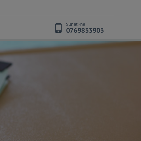
Sunati-ne
t
0769833903