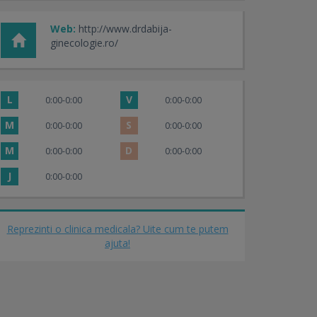
Web:
http://www.drdabija-
ginecologie.ro/
L
V
0:00-0:00
0:00-0:00
M
S
0:00-0:00
0:00-0:00
M
D
0:00-0:00
0:00-0:00
J
0:00-0:00
Reprezinti o clinica medicala? Uite cum te putem
ajuta!