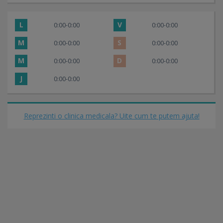
L
V
0:00-0:00
0:00-0:00
M
S
0:00-0:00
0:00-0:00
M
D
0:00-0:00
0:00-0:00
J
0:00-0:00
Reprezinti o clinica medicala? Uite cum te putem ajuta!