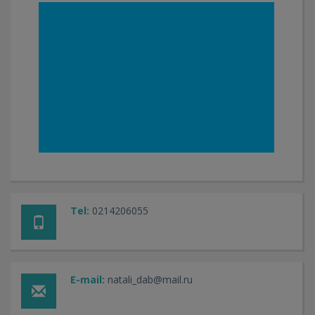
Tel:
0214206055
E-mail:
natali_dab@mail.ru