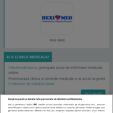
Hexi Med
AI O CLINICA MEDICALA?
Sfatulmedicului.ro
, principala sursa de informare medicala
online.
Promoveaza clinica si serviciile medicale si ai acces la peste
3 milioane de vizitatori lunar.
Vezi detalii!
Nouă ne pasă ca datele tale personale să rămână confidențiale
Noi și partenerii noștri
961
stocăm și/sau accesăm informații pe dispozitivul dvs., precum
identificatorii cookie unici pentru prelucrarea datelor cu caracter personal. Puteți accepta sau
LINKURI UTILE
gestiona preferințele dvs. făcând clic mai jos, respectiv vă puteți opune utilizării unui interes