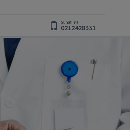
Sunati-ne
t
0212428331