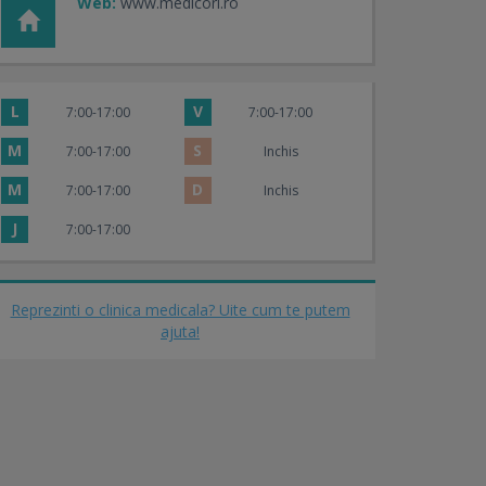
Web:
www.medicorl.ro
L
V
7:00-17:00
7:00-17:00
M
S
7:00-17:00
Inchis
M
D
7:00-17:00
Inchis
J
7:00-17:00
Reprezinti o clinica medicala? Uite cum te putem
ajuta!