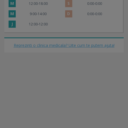
M
S
12:00-18:00
0:00-0:00
M
D
9:00-14:00
0:00-0:00
J
12:00-12:00
Reprezinti o clinica medicala? Uite cum te putem ajuta!