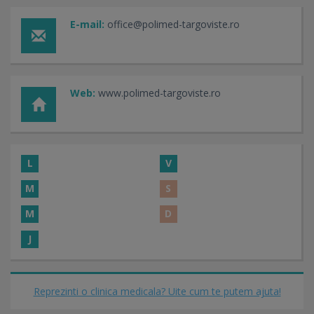
E-mail:
office@polimed-targoviste.ro
Web:
www.polimed-targoviste.ro
L
V
M
S
M
D
J
Reprezinti o clinica medicala? Uite cum te putem ajuta!