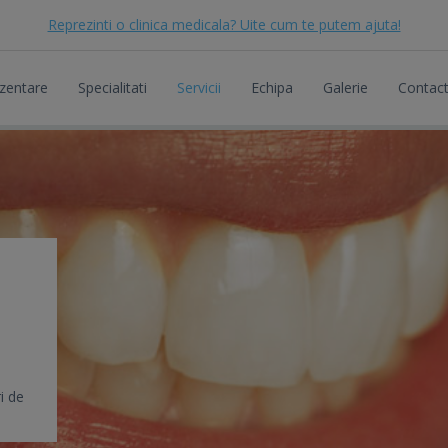
Reprezinti o clinica medicala? Uite cum te putem ajuta!
zentare
Specialitati
Servicii
Echipa
Galerie
Contac
i de