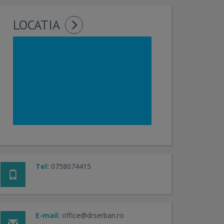
LOCATIA
Tel:
0758074415
E-mail:
office@drserban.ro