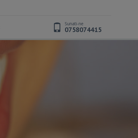
Sunati-ne
t
0758074415