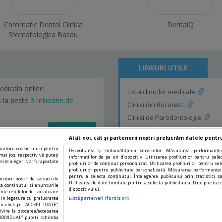
Chromatic Dental Clinica
DentalQ
Stomatologica Bacau
LINKURI UTILE
edicala online.
Lista clinicilor medicale
s la peste
3 milioane de
Clinici din Bucuresti
Clinici de Parodontologie
Vezi detalii!
Clinici de Parodontologie din Bu
Atât noi, cât și partenerii noștri prelucrăm datele pentru
catorii cookie unici pentru
Dezvoltarea și îmbunătățirea serviciilor. Măsurarea performanței
mai jos, respectiv vă puteți
informațiilor de pe un dispozitiv. Utilizarea profilurilor pentru sel
ste alegeri vor fi raportate
profilurilor de conținut personalizat. Utilizarea profilurilor pentru sel
profilurilor pentru publicitate personalizată. Măsurarea performanței
pentru a selecta conținutul. Înțelegerea publicului prin statistici s
nizorii nostri de servicii de
Utilizarea de date limitate pentru a selecta publicitatea. Date precise d
za continutul si anunturile
dispozitivului.
ente retelelor de socializare
R in legatura cu prelucrarea
Listă parteneri (furnizori)
rin click pe “ACCEPT TOATE”,
sfatulmedicului.ro 2026. Toate drepturile sunt rezervate.
ivire la stocarea/accesarea
INDIVIDUAL” puteti schimba