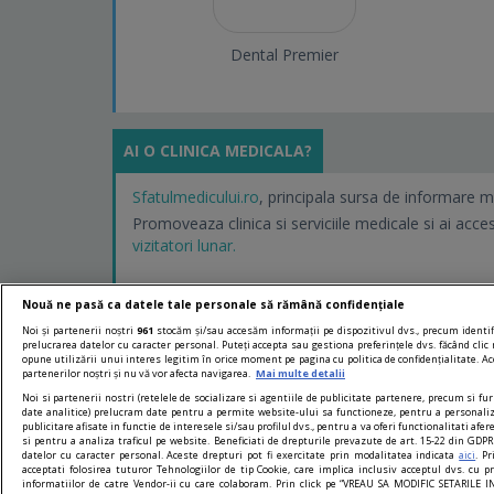
Dental Premier
AI O CLINICA MEDICALA?
Sfatulmedicului.ro
, principala sursa de informare m
Promoveaza clinica si serviciile medicale si ai acce
vizitatori lunar.
Nouă ne pasă ca datele tale personale să rămână confidențiale
Noi și partenerii noștri
961
stocăm și/sau accesăm informații pe dispozitivul dvs., precum identifi
prelucrarea datelor cu caracter personal. Puteți accepta sau gestiona preferințele dvs. făcând clic 
opune utilizării unui interes legitim în orice moment pe pagina cu politica de confidențialitate. Ace
partenerilor noștri și nu vă vor afecta navigarea.
Mai multe detalii
Noi si partenerii nostri (retelele de socializare si agentiile de publicitate partenere, precum si fur
date analitice) prelucram date pentru a permite website-ului sa functioneze, pentru a personali
publicitare afisate in functie de interesele si/sau profilul dvs., pentru a va oferi functionalitati afer
si pentru a analiza traficul pe website. Beneficiati de drepturile prevazute de art. 15-22 din GDP
datelor cu caracter personal. Aceste drepturi pot fi exercitate prin modalitatea indicata
. P
aici
www.
acceptati folosirea tuturor Tehnologiilor de tip Cookie, care implica inclusiv acceptul dvs. cu pr
informatiilor de catre Vendor-ii cu care colaboram. Prin click pe “VREAU SA MODIFIC SETARILE 