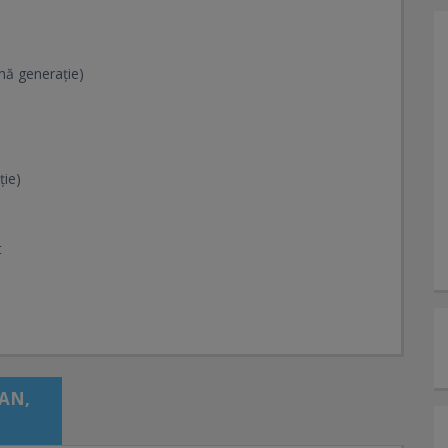
mă generație)
ție)
t
AN,