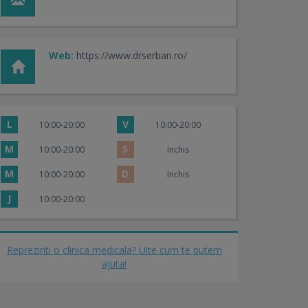
Web:
https://www.drserban.ro/
L
V
10:00-20:00
10:00-20:00
M
S
10:00-20:00
Inchis
M
D
10:00-20:00
Inchis
J
10:00-20:00
Reprezinti o clinica medicala? Uite cum te putem
ajuta!