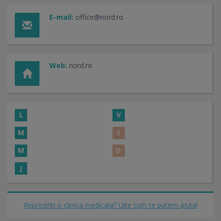
E-mail:
office@nord.ro
Web:
nord.ro
L
V
M
S
M
D
J
Reprezinti o clinica medicala? Uite cum te putem ajuta!