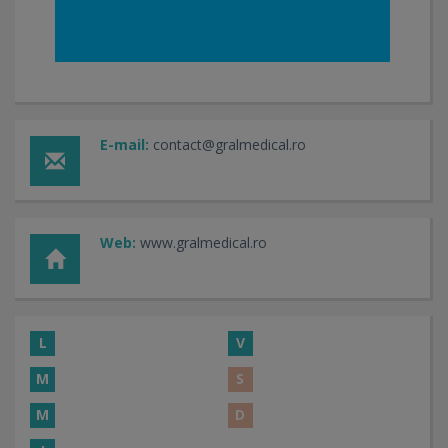
E-mail:
contact@gralmedical.ro
Web:
www.gralmedical.ro
L
V
M
S
M
D