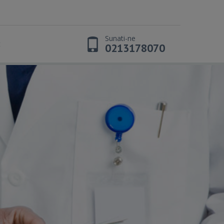
Sunati-ne
t
0213178070