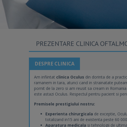
PREZENTARE CLINICA OFTALM
DESPRE CLINICA
Am infiintat
clinica Oculus
din dorinta de a practi
ramanem in tara, atunci cand in strainatate puteam
pornit de la zero si am reusit sa cream in Romania 
este astazi Oculus. Respectul pentru pacient si pen
Premisele prestigiului nostru:
Experienta chirurgicala
de exceptie, Oculu
totalizand in15 ani de existenta peste 60 000 
Aparatura medicala
si tehnologii de ultim