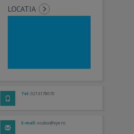
LOCATIA
Tel:
0213178070
E-mail:
oculus@eye.ro