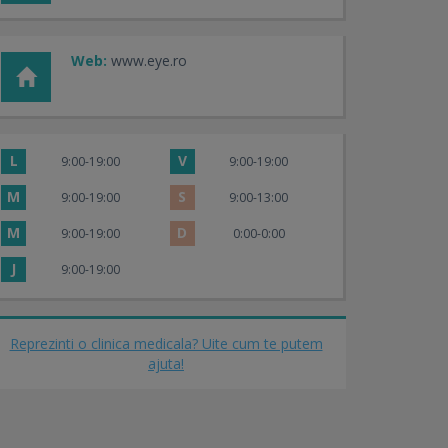
Web:
www.eye.ro
L
V
9:00-19:00
9:00-19:00
M
S
9:00-19:00
9:00-13:00
M
D
9:00-19:00
0:00-0:00
J
9:00-19:00
Reprezinti o clinica medicala? Uite cum te putem
ajuta!