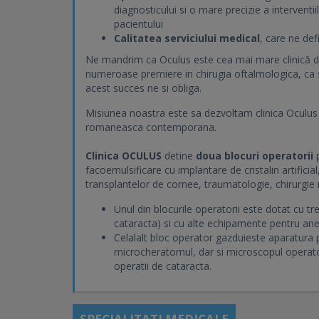
diagnosticului si o mare precizie a interventii
pacientului
Calitatea serviciului medical
, care ne def
Ne mandrim ca Oculus este cea mai mare clinică de
numeroase premiere in chirugia oftalmologica, ca su
acest succes ne si obliga.
Misiunea noastra este sa dezvoltam clinica Oculus
romaneasca contemporana.
Clinica OCULUS
detine
doua blocuri operatorii
facoemulsificare cu implantare de cristalin artificial
transplantelor de cornee, traumatologie, chirurgie r
Unul din blocurile operatorii este dotat cu tr
cataracta) si cu alte echipamente pentru anest
Celalalt bloc operator gazduieste aparatura p
microcheratomul, dar si microscopul operato
operatii de cataracta.