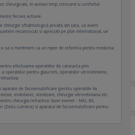
lor chirurgicale, in acelasi timp crescand si confortul
ineste fiecare actiune.
 chirurgie oftalmologică privată din ţară, ca avem
ntem recunoscuti si apreciati pe plan international, iar
 si sa o mentinem ca un reper de referinta pentru medicina
pentru efectuarea operatiilor de cataracta prin
, a operatiilor pentru glaucom, operatiilor vitroretiniene,
efractiva:
ei aparate de facoemulsificare (pentru operatiile de
ezie, endolaser, sterilizare, chirurgie vitroretiniana etc.
entru chirurgia refractiva: laser eximer - MEL 80,
r (Zeiss-Lumera) si aparatul de facoemulsificare pentru