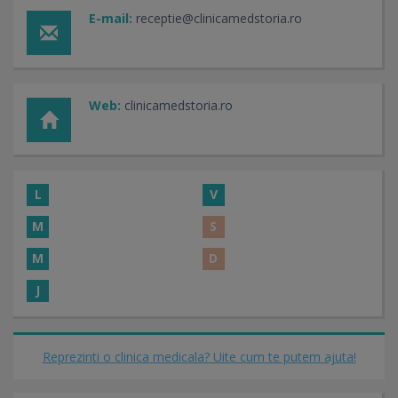
E-mail:
receptie@clinicamedstoria.ro
Web:
clinicamedstoria.ro
L
V
M
S
M
D
J
Reprezinti o clinica medicala? Uite cum te putem ajuta!