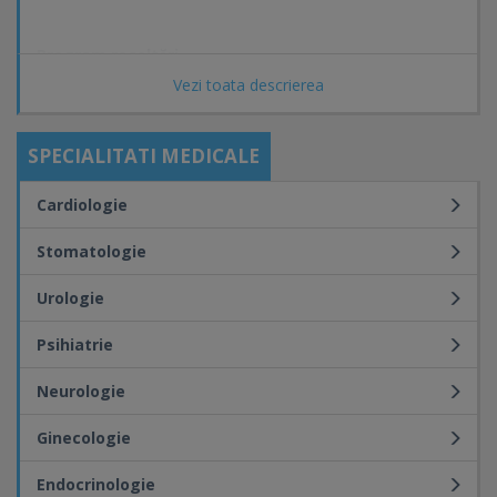
Program recoltări
Vezi toata descrierea
Luni - Vineri: 07:00 - 17:00
Sâmbătă: 08:30 - 11:00
SPECIALITATI MEDICALE
Duminică: închis
Cardiologie
Stomatologie
Programare online:
www.medlife.ro/programare-online
Urologie
Psihiatrie
Neurologie
Ginecologie
Endocrinologie