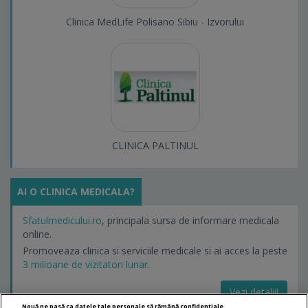
Clinica MedLife Polisano Sibiu - Izvorului
CLINICA PALTINUL
AI O CLINICA MEDICALA?
Sfatulmedicului.ro
, principala sursa de informare medicala
online.
Promoveaza clinica si serviciile medicale si ai acces la peste
3 milioane de vizitatori lunar.
Vezi detalii!
Nouă ne pasă ca datele tale personale să rămână confidențiale