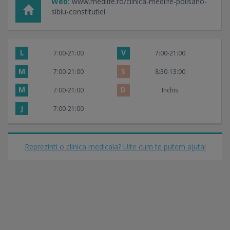
Web:
www.medlife.ro/clinica-medlife-polisano-
sibiu-constitutiei
L
V
7:00-21:00
7:00-21:00
M
S
7:00-21:00
8:30-13:00
M
D
7:00-21:00
Inchis
J
7:00-21:00
Reprezinti o clinica medicala? Uite cum te putem ajuta!