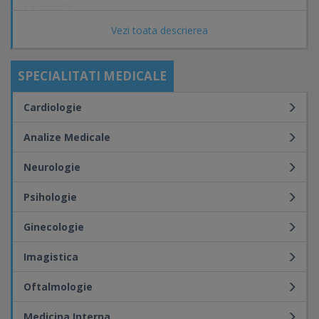
• ecografie
• psihologie
Vezi toata descrierea
• medicina muncii
• pneumologie
• laborator analize medicale
SPECIALITATI MEDICALE
Cardiologie
Analize Medicale
Neurologie
Psihologie
Ginecologie
Imagistica
Oftalmologie
Medicina Interna