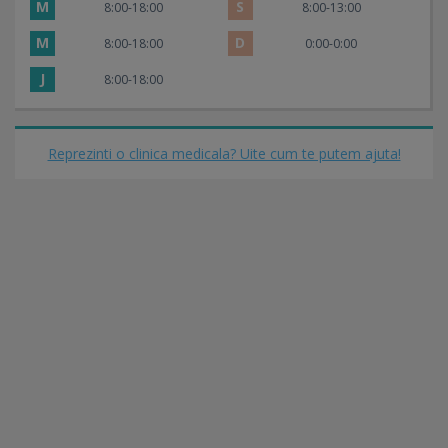
M
S
8:00-18:00
8:00-13:00
M
D
8:00-18:00
0:00-0:00
J
8:00-18:00
Reprezinti o clinica medicala? Uite cum te putem ajuta!