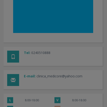
Tel:
0240510888
E-mail:
clinica_medicore@yahoo.com
L
V
8:00-18:00
8:00-18:00