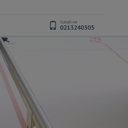
Sunati-ne
t
0213240305