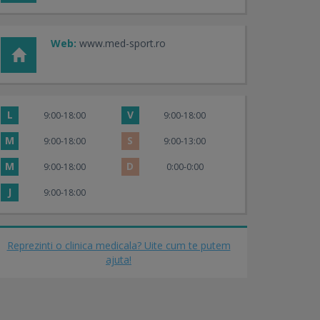
Web:
www.med-sport.ro
L
V
9:00-18:00
9:00-18:00
M
S
9:00-18:00
9:00-13:00
M
D
9:00-18:00
0:00-0:00
J
9:00-18:00
Reprezinti o clinica medicala? Uite cum te putem
ajuta!